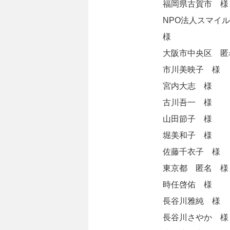
福岡県古賀市 様
NPO法人スマイ
様
大阪市中央区 匿
市川美映子 様
宮内大志 様
古川吾一 様
山田節子 様
堀美和子 様
佐藤千衣子 様
東京都 匿名 様
時任啓佑 様
長谷川雅純 様
長谷川さやか 様