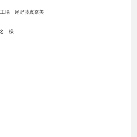
ル工場 尾野藤真奈美
名 様