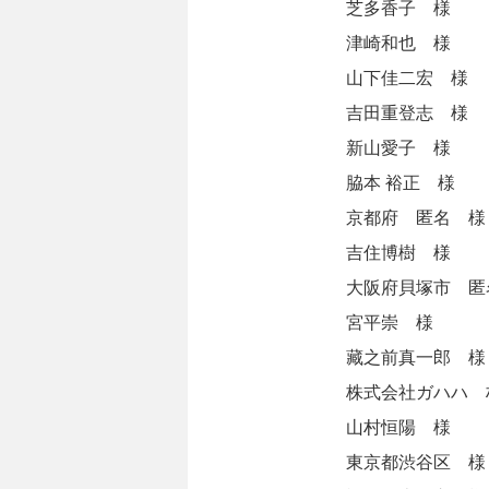
芝多香子 様
津崎和也 様
山下佳二宏 様
吉田重登志 様
新山愛子 様
脇本 裕正 様
京都府 匿名 様
吉住博樹 様
大阪府貝塚市 匿
宮平崇 様
藏之前真一郎 様
株式会社ガハハ 
山村恒陽 様
東京都渋谷区 様