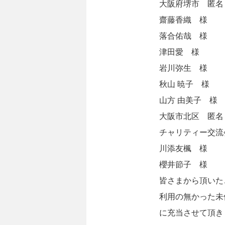
大阪府堺市 匿名
齋藤香織 様
落合佑哉 様
津田愛 様
岩川弥生 様
秋山 暁子 様
山方 由美子 様
大阪市北区 匿名
チャリティー交流
川添友楓 様
櫻井節子 様
皆さまから頂いた
利用の無かった未
に充当させて頂き