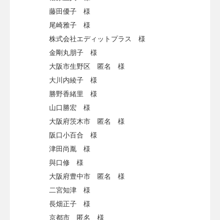
藤田優子 様
尾崎雅子 様
株式会社エディットプラス 様
金剛丸朋子 様
大阪市生野区 匿名 様
大川内綾子 様
勝野香緒里 様
山口勝宏 様
大阪府茨木市 匿名 様
阪口小百合 様
津田尚胤 様
與口修 様
大阪府豊中市 匿名 様
二宮知津 様
長畑正子 様
京都市 匿名 様