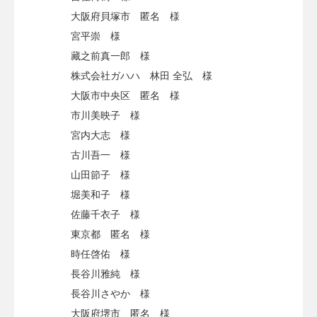
大阪府貝塚市 匿名 様
宮平崇 様
藏之前真一郎 様
株式会社ガハハ 林田 全弘 様
大阪市中央区 匿名 様
市川美映子 様
宮内大志 様
古川吾一 様
山田節子 様
堀美和子 様
佐藤千衣子 様
東京都 匿名 様
時任啓佑 様
長谷川雅純 様
長谷川さやか 様
大阪府堺市 匿名 様