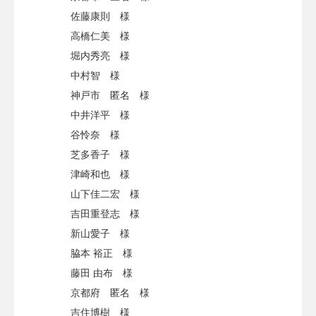
佐藤康則 様
高橋仁美 様
堀内秀亮 様
中村智 様
神戸市 匿名 様
中井洋平 様
谷怜奈 様
芝多香子 様
津崎和也 様
山下佳二宏 様
吉田重登志 様
新山愛子 様
脇本 裕正 様
藤田 由布 様
京都府 匿名 様
吉住博樹 様