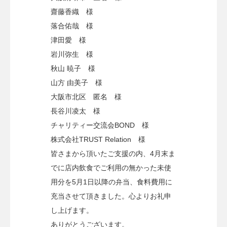
齋藤香織 様
落合佑哉 様
津田愛 様
岩川弥生 様
秋山 暁子 様
山方 由美子 様
大阪市北区 匿名 様
長谷川凌太 様
チャリティー交流会BOND 様
株式会社TRUST Relation 様
皆さまから頂いたご支援の内、4月末ま
でに店内飲食でご利用の無かった未使
用分を5月1日以降の弁当、食料費用に
充当させて頂きました。心よりお礼申
し上げます。
ありがとうございます。